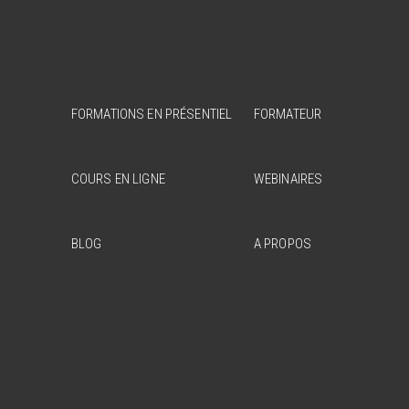
FORMATIONS EN PRÉSENTIEL
FORMATEUR
COURS EN LIGNE
WEBINAIRES
BLOG
A PROPOS
J’ai
part
de q
à Cé
pour 
prof
bien