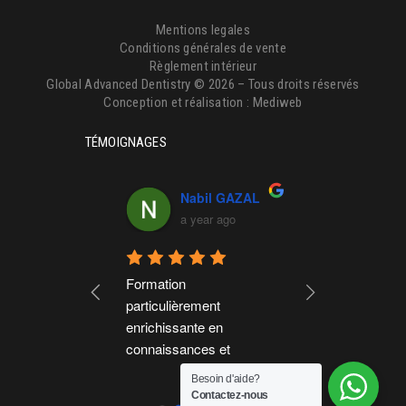
Mentions legales
Conditions générales de vente
Règlement intérieur
Global Advanced Dentistry © 2026 – Tous droits réservés
Conception et réalisation :
Mediweb
TÉMOIGNAGES
othee Josset
Nabil GAZAL
Laeti
ear ago
a year ago
a ye
ance de 
Formation 
Une semaine 
une formation 
particulièrement 
formation "Liv
n grand merci 
enrichissante en 
parfaitement 
Veronique 
connaissances et 
par le GAD. M
pratiques. Formateurs 
Céline et Cyril
Besoin d'aide?
lisme et leur 
très pédagogues et 
laboratoire po
Contactez-nous