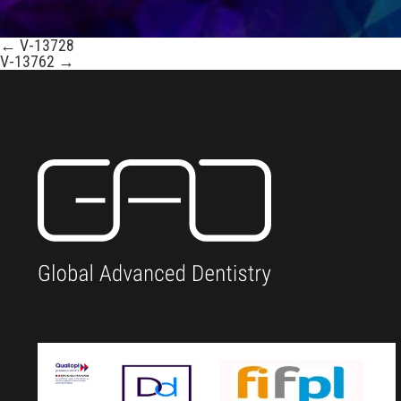
←
V-13728
V-13762
→