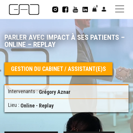
0
PARLER AVEC IMPACT À SES PATIENTS –
ONLINE – REPLAY
GESTION DU CABINET / ASSISTANT(E)S
Intervenants :
Grégory Aznar
Lieu :
Online - Replay