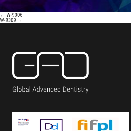
←
W-9306
W-9309
→