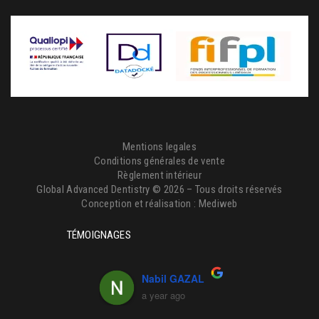
Mentions legales
Conditions générales de vente
Règlement intérieur
Global Advanced Dentistry © 2026 – Tous droits réservés
Conception et réalisation :
Mediweb
TÉMOIGNAGES
othee Josset
Nabil GAZAL
Laeti
ear ago
a year ago
a ye