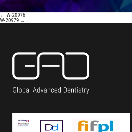
←
W-20976
W-20979
→