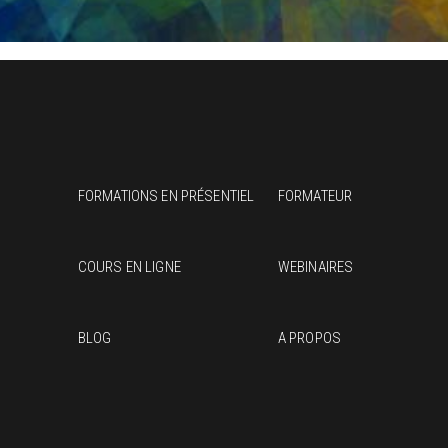
FORMATIONS EN PRÉSENTIEL
FORMATEUR
COURS EN LIGNE
WEBINAIRES
BLOG
A PROPOS
J’ai
part
de q
à Cé
pour 