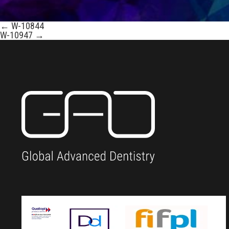
←
W-10844
W-10947
→